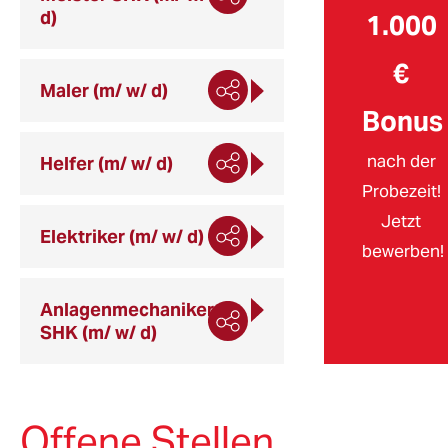
d)
1.000
€
Maler (m/ w/ d)
Bonus
nach der
Helfer (m/ w/ d)
Probezeit!
Jetzt
Elektriker (m/ w/ d)
bewerben!
Anlagenmechaniker
SHK (m/ w/ d)
Offene Stellen