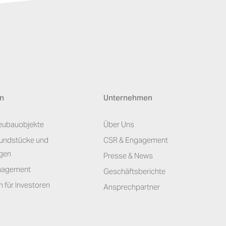
en
Unternehmen
eubauobjekte
Über Uns
undstücke und
CSR & Engagement
gen
Presse & News
nagement
Geschäftsberichte
 für Investoren
Ansprechpartner