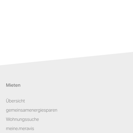
Mieten
Übersicht
gemeinsamenergiesparen
Wohnungssuche
meine.meravis